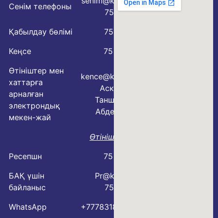
senim@kmo.kz
Сенім телефоны
75 77 76
Қабылдау бөлімі
75 79 07
Кеңсе
75 78 54
Өтініштер мен
kence@kmo.kz
хаттарға
Аскарова
арналған
Таншолпан
электрондық
Абделовна
мекен-жай
Өтініш үлгісі
Ресепшн
75 78 88
БАҚ үшін
Pr@kmo.kz
байланыс
75 77 75
WhatsApp
+77783183600