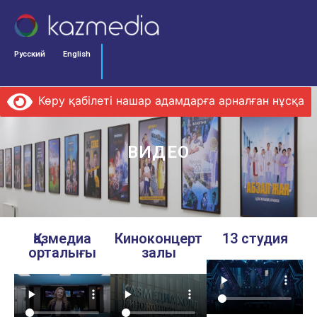
Русский
English
Көру қабілеті нашар адамдарға арналған нұсқа
ВИДЕО
Қазмедиа
Киноконцерт
13 студия
орталығы
залы