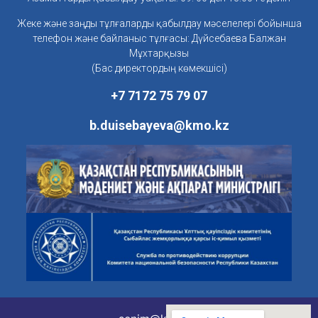
Жеке және заңды тұлғаларды қабылдау мәселелері бойынша
телефон және байланыс тұлғасы: Дүйсебаева Балжан
Мұхтарқызы
(Бас директордың көмекшісі)
+7 7172 75 79 07
b.duisebayeva@kmo.kz