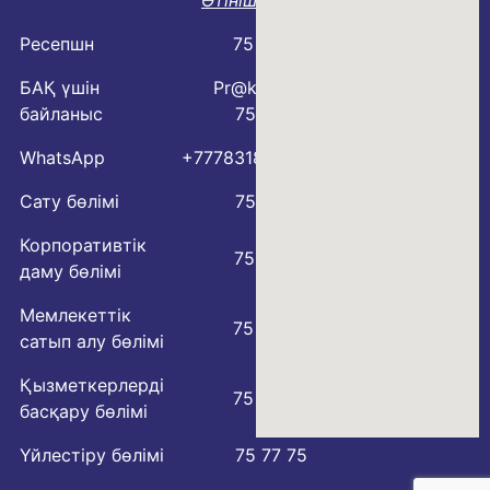
Ресепшн
75 78 88
БАҚ үшін
Pr@kmo.kz
байланыс
75 77 75
WhatsApp
+77783183600
Сату бөлімі
75 77 57
Корпоративтік
75 77 00
даму бөлімі
Мемлекеттік
75 79 59
сатып алу бөлімі
Қызметкерлерді
75 78 40
басқару бөлімі
Үйлестіру бөлімі
75 77 75