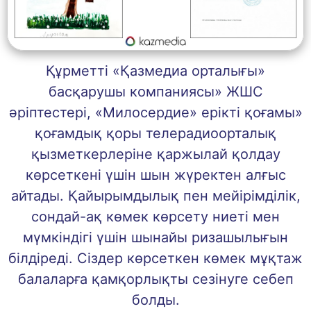
Құрметті «Қазмедиа орталығы»
басқарушы компаниясы» ЖШС
әріптестері, «Милосердие» ерікті қоғамы»
қоғамдық қоры телерадиоорталық
қызметкерлеріне қаржылай қолдау
көрсеткені үшін шын жүректен алғыс
айтады. Қайырымдылық пен мейірімділік,
сондай-ақ көмек көрсету ниеті мен
мүмкіндігі үшін шынайы ризашылығын
білдіреді. Сіздер көрсеткен көмек мұқтаж
балаларға қамқорлықты сезінуге себеп
болды.