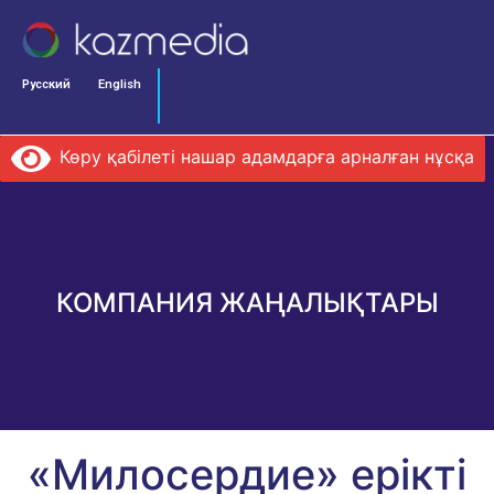
Русский
English
Көру қабілеті нашар адамдарға арналған нұсқа
КОМПАНИЯ ЖАҢАЛЫҚТАРЫ
«Милосердие» ерікті