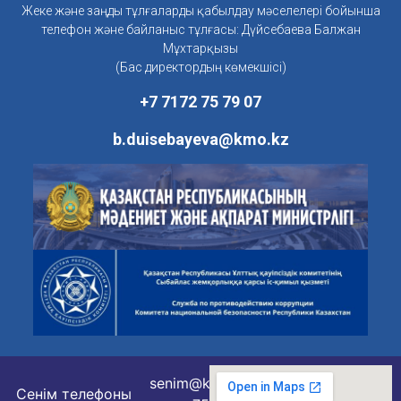
Жеке және заңды тұлғаларды қабылдау мәселелері бойынша
телефон және байланыс тұлғасы: Дүйсебаева Балжан
Мұхтарқызы
(Бас директордың көмекшісі)
+7 7172 75 79 07
b.duisebayeva@kmo.kz
senim@kmo.kz
Сенім телефоны