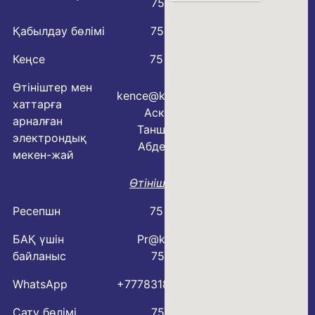
75 77 76
Қабылдау бөлімі
75 79 07
Кеңсе
75 78 54
Өтініштер мен
kence@kmo.kz
хаттарға
Аскарова
арналған
Таншолпан
электрондық
Абделовна
мекен-жай
Өтініш үлгісі
Ресепшн
75 78 88
БАҚ үшін
Pr@kmo.kz
байланыс
75 77 75
WhatsApp
+77783183600
Сату бөлімі
75 77 57