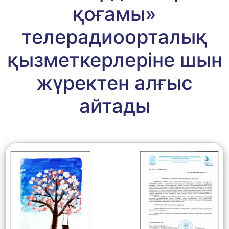
қоғамы»
телерадиоорталық
қызметкерлеріне шын
жүректен алғыс
айтады