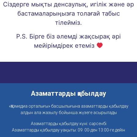
Сіздерге мықты денсаулық, игілік және әр
бастамаларыңызға толағай табыс
тілейміз.
P.S. Бірге біз әлемді жақсырақ әрі
мейірімдірек етеміз
Азаматтарды қабылдау
«Қазмедиа орталығы» басшылығына азаматтарды қабылдау
алдын ала жазылу бойынша жүзеге асырылады
Азаматтарды қабылдау күні: сәрсенбі
Азаматтарды қабылдау уақыты: 09: 00-ден 13:00-ге дейін