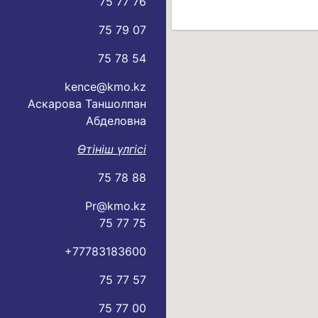
75 77 76
75 79 07
75 78 54
kence@kmo.kz
Аскарова Таншолпан
Абделовна
Өтініш үлгісі
75 78 88
Pr@kmo.kz
75 77 75
+77783183600
75 77 57
75 77 00