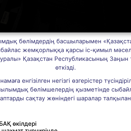
мдық бөлімдердің басшыларымен «Қазақст
ыбайлас жемқорлыққа қарсы іс-қимыл мәсел
туралы» Қазақстан Республикасының Заңын
өткізді.
маға енгізілген негізгі өзгерістер түсіндірі
ұрылымдық бөлімшелердің қызметінде сыба
аптарды сақтау жөніндегі шаралар талқыла
БАҚ өкілдері
шахмат турнирінде