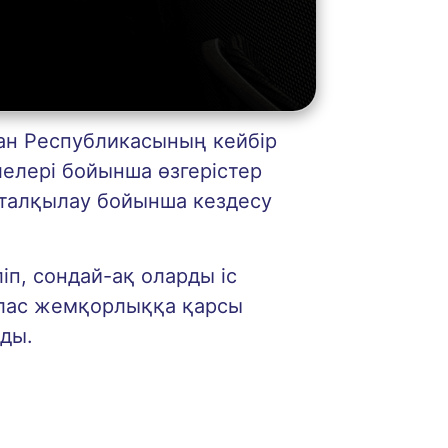
ан Республикасының кейбір
елері бойынша өзгерістер
 талқылау бойынша кездесу
ліп, сондай-ақ оларды іс
йлас жемқорлыққа қарсы
нды.