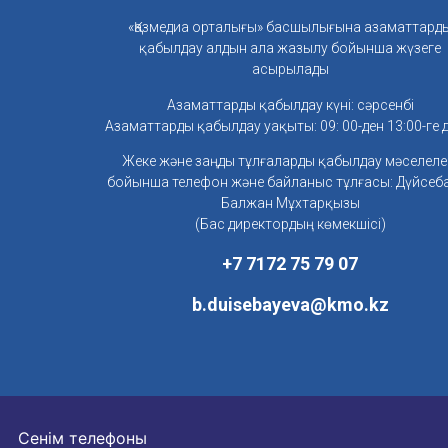
«Қазмедиа орталығы» басшылығына азаматтард
қабылдау алдын ала жазылу бойынша жүзеге
асырылады
Азаматтарды қабылдау күні: сәрсенбі
Азаматтарды қабылдау уақыты: 09: 00-ден 13:00-ге д
Жеке және заңды тұлғаларды қабылдау мәселеле
бойынша телефон және байланыс тұлғасы: Дүйсеб
Балжан Мұхтарқызы
(Бас директордың көмекшісі)
+7 7172 75 79 07
b.duisebayeva@kmo.kz
Сенім телефоны