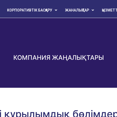
КОРПОРАТИВТІК БАСҚАРУ
ЖАНАЛЫҚТАР
ҚЫЗМЕТ
КОМПАНИЯ ЖАҢАЛЫҚТАРЫ
і құрылымдық бөлімде