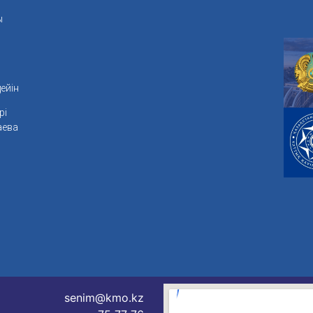
ы
ейін
рі
аева
senim@kmo.kz