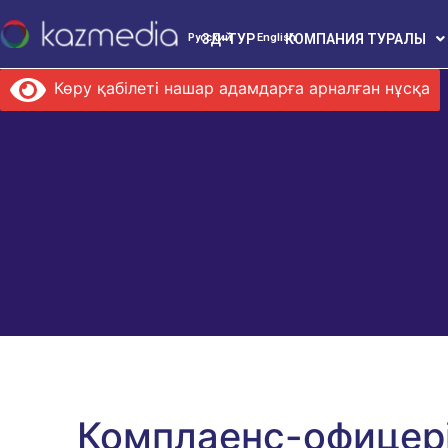
3Д-ТУР
КОМПАНИЯ ТУРАЛЫ
Русский
English
Көру қабілеті нашар адамдарға арналған нұсқа
Комплаенс-офицер