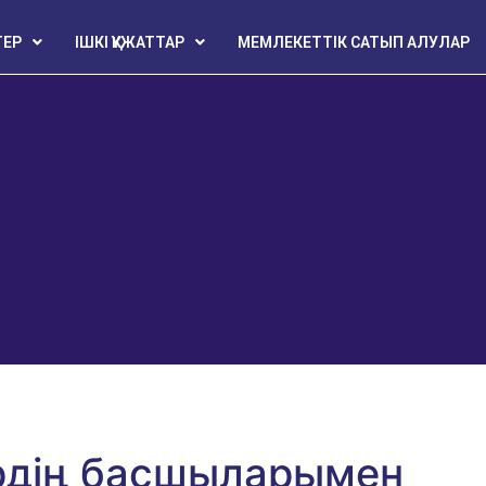
ТЕР
ІШКІ ҚҰЖАТТАР
МЕМЛЕКЕТТІК САТЫП АЛУЛАР
рдің басшыларымен