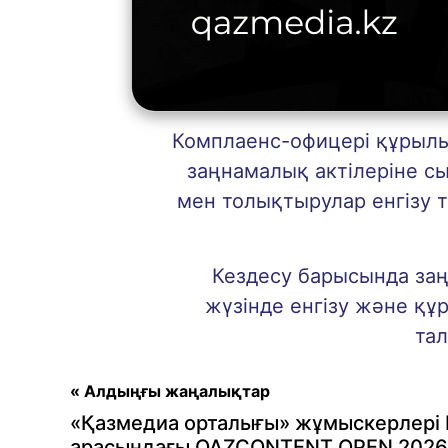
Комплаенс-офицері құрылы
заңнамалық актілеріне с
мен толықтырулар енгізу 
Кездесу барысында заңна
жүзінде енгізу және қ
тал
« Алдыңғы жаңалықтар
«Қазмедиа орталығы» жұмыскерлері 
арасындағы QAZCONTENT OPEN 2026 