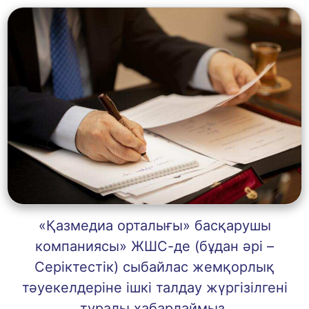
«Қазмедиа орталығы» басқарушы
компаниясы» ЖШС-де (бұдан әрі –
Серіктестік) сыбайлас жемқорлық
тәуекелдеріне ішкі талдау жүргізілгені
туралы хабарлаймыз.