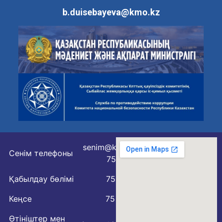
b.duisebayeva@kmo.kz
senim@kmo.kz
Сенім телефоны
75 77 76
Қабылдау бөлімі
75 79 07
Кеңсе
75 78 54
Өтініштер мен