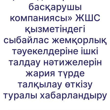
басқарушы
компаниясы» ЖШС
қызметіндегі
сыбайлас жемқорлық
тәуекелдеріне ішкі
талдау нәтижелерін
жария түрде
талқылау өткізу
туралы хабарландыру