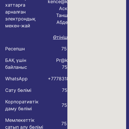
kence@kmo.kz
хаттарға
Аскарова
арналған
Таншолпан
электрондық
Абделовна
мекен-жай
Өтініш үлгісі
Ресепшн
75 78 88
БАҚ үшін
Pr@kmo.kz
байланыс
75 77 75
WhatsApp
+77783183600
Сату бөлімі
75 77 57
Корпоративтік
75 77 00
даму бөлімі
Мемлекеттік
75 79 59
сатып алу бөлімі