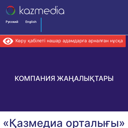
Русский
English
Көру қабілеті нашар адамдарға арналған нұсқа
КОМПАНИЯ ЖАҢАЛЫҚТАРЫ
«Қазмедиа орталығы»