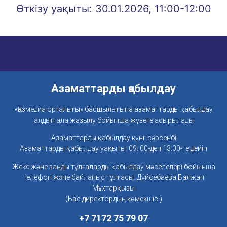
Өткізу уақыты: 30.01.2026, 11:00-12:00
Азаматтарды қабылдау
«Қазмедиа орталығы» басшылығына азаматтарды қабылдау
алдын ала жазылу бойынша жүзеге асырылады
Азаматтарды қабылдау күні: сәрсенбі
Азаматтарды қабылдау уақыты: 09: 00-ден 13:00-ге дейін
Жеке және заңды тұлғаларды қабылдау мәселелері бойынша
телефон және байланыс тұлғасы: Дүйсебаева Балжан
Мұхтарқызы
(Бас директордың көмекшісі)
+7 7172 75 79 07