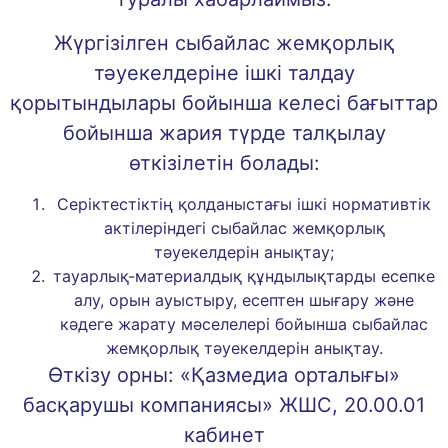
Жүргізілген сыбайлас жемқорлық
тәуекелдеріне ішкі талдау
қорытындылары бойынша келесі бағыттар
бойынша жария түрде талқылау
өткізілетін болады:
Серіктестіктің қолданыстағы ішкі нормативтік
актілеріндегі сыбайлас жемқорлық
тәуекелдерін анықтау;
тауарлық-материалдық құндылықтарды есепке
алу, орын ауыстыру, есептен шығару және
кәдеге жарату мәселелері бойынша сыбайлас
жемқорлық тәуекелдерін анықтау.
Өткізу орны: «Қазмедиа орталығы»
басқарушы компаниясы» ЖШС, 20.00.01
кабинет