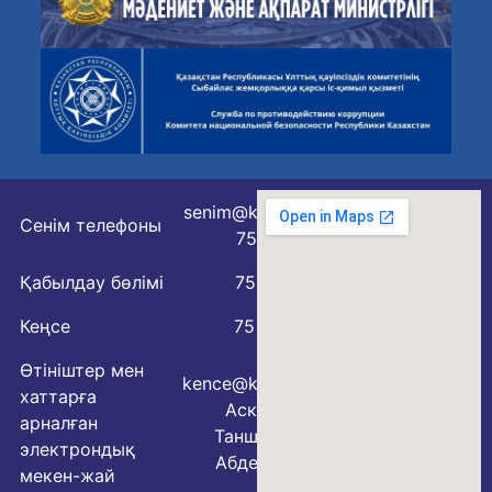
senim@kmo.kz
Сенім телефоны
75 77 76
Қабылдау бөлімі
75 79 07
Кеңсе
75 78 54
Өтініштер мен
kence@kmo.kz
хаттарға
Аскарова
арналған
Таншолпан
электрондық
Абделовна
мекен-жай