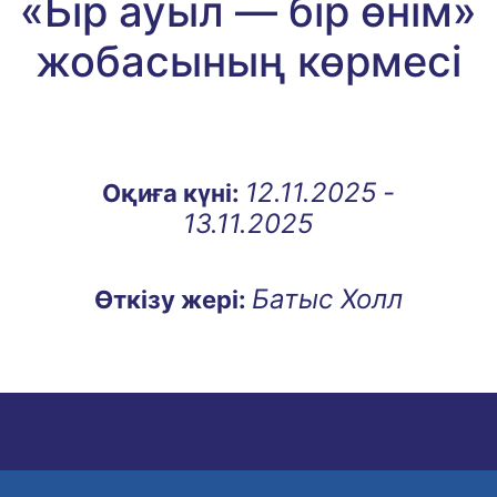
«Бір ауыл — бір өнім»
жобасының көрмесі
12.11.2025
-
Оқиға күні:
13.11.2025
Батыс Холл
Өткізу жері: