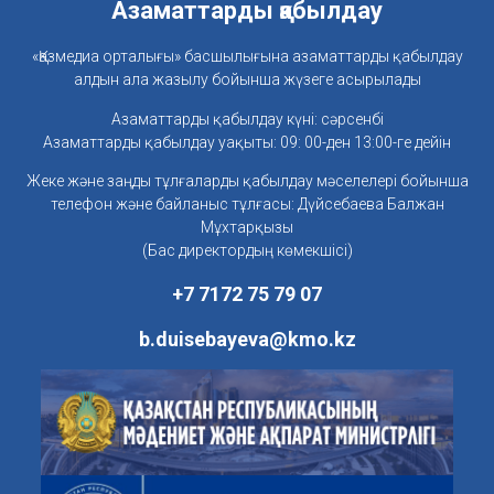
Азаматтарды қабылдау
«Қазмедиа орталығы» басшылығына азаматтарды қабылдау
алдын ала жазылу бойынша жүзеге асырылады
Азаматтарды қабылдау күні: сәрсенбі
Азаматтарды қабылдау уақыты: 09: 00-ден 13:00-ге дейін
Жеке және заңды тұлғаларды қабылдау мәселелері бойынша
телефон және байланыс тұлғасы: Дүйсебаева Балжан
Мұхтарқызы
(Бас директордың көмекшісі)
+7 7172 75 79 07
b.duisebayeva@kmo.kz