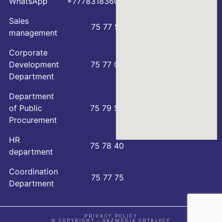
WhatsApp
+77783183600
Sales
75 77 57
management
Corporate
Development
75 77 00
Department
Department
of Public
75 79 59
Procurement
HR
75 78 40
department
Coordination
75 77 75
Department
PRIVACY POLICY
© COPYRIGHT - QAZMEDIA ORTALYGY