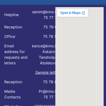
senim@kmo.kz
Helpline
75 77 76
Reception
75 79 07
Office
75 78 54
Email
kence@kmo.kz
address for
Askarova
requests and
Tansholpan
letters
Abdelovna
Sample letter
Reception
75 78 88
Media
Pr@kmo.kz
Contacts
75 77 75