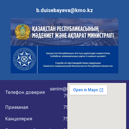
b.duisebayeva@kmo.kz
senim@kmo.kz
Телефон доверия
75 77 76
Приемная
75 79 07
Канцелярия
75 78 54