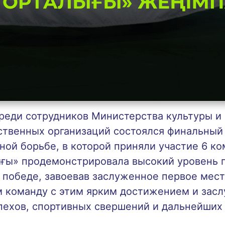
реди сотрудников Министерства культуры 
ственных организаций состоялся финальный 
ой борьбе, в которой приняли участие 6 ко
ғы» продемонстрировала высокий уровень п
 победе, завоевав заслуженное первое мес
м команду с этим ярким достижением и зас
пехов, спортивных свершений и дальнейших