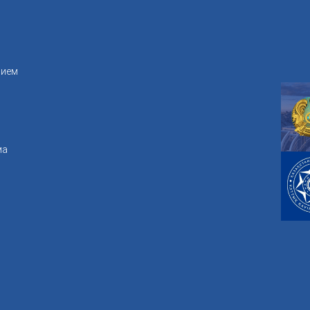
рием
ма