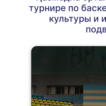
турнире по баск
культуры и 
под