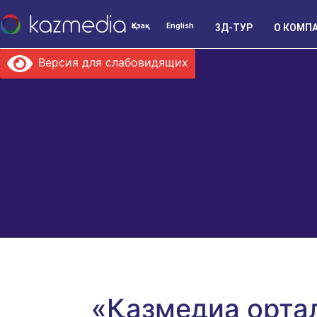
Қазақ
English
3Д-ТУР
О КОМП
Версия для слабовидящих
«Қазмедиа орта