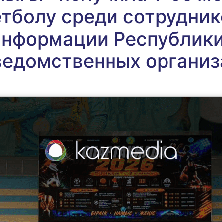
етболу среди сотрудни
информации Республики
ведомственных организ