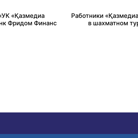
 «УК «Қазмедиа
Работники «Қазмедиа
анк Фридом Финанс
в шахматном т