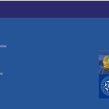
рием
ма