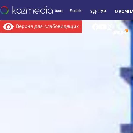
Қазақ
English
3Д-ТУР
О КОМП
Версия для слабовидящих